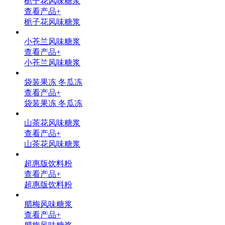
栀子花风味糖浆
查看产品+
栀子花风味糖浆
小苍兰风味糖浆
查看产品+
小苍兰风味糖浆
袋装果冻 冬瓜冻
查看产品+
袋装果冻 冬瓜冻
山茶花风味糖浆
查看产品+
山茶花风味糖浆
超惠版饮料粉
查看产品+
超惠版饮料粉
腊梅风味糖浆
查看产品+