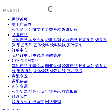
网站首页
关于广德成
公司简介
公司文化
荣誉资质
发展历程
品牌产品
其他产品
冬季饮品
糖浆系列
冷冻产品
粉圆系列
罐头系
列
果酱系列
固体饮料
饮料浓浆
茶叶茶包
订单中心
我的订单
订单管理
我的关注
OEM/ODM专区
其他产品
冬季饮品
糖浆系列
冷冻产品
粉圆系列
罐头系
列
果酱系列
固体饮料
饮料浓浆
茶叶茶包
调配专区
调配秘诀
新闻资讯
公司新闻
品牌活动
行业资讯
媒体报道
联系我们
联系方式
在线留言
网络营销