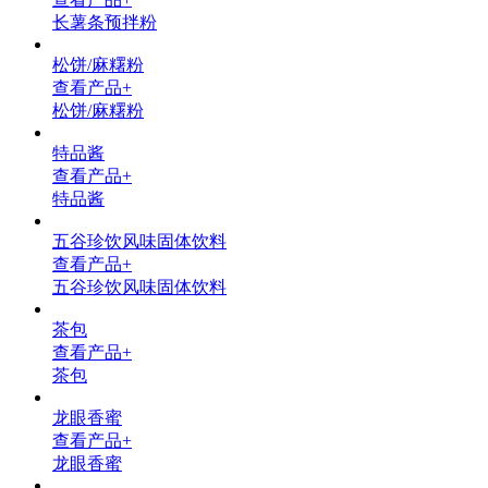
长薯条预拌粉
松饼/麻糬粉
查看产品+
松饼/麻糬粉
特品酱
查看产品+
特品酱
五谷珍饮风味固体饮料
查看产品+
五谷珍饮风味固体饮料
茶包
查看产品+
茶包
龙眼香蜜
查看产品+
龙眼香蜜