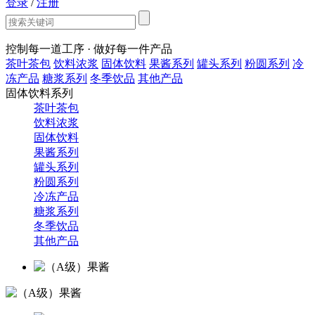
登录
/
注册
控制每一道工序 · 做好每一件产品
茶叶茶包
饮料浓浆
固体饮料
果酱系列
罐头系列
粉圆系列
冷
冻产品
糖浆系列
冬季饮品
其他产品
固体饮料系列
茶叶茶包
饮料浓浆
固体饮料
果酱系列
罐头系列
粉圆系列
冷冻产品
糖浆系列
冬季饮品
其他产品