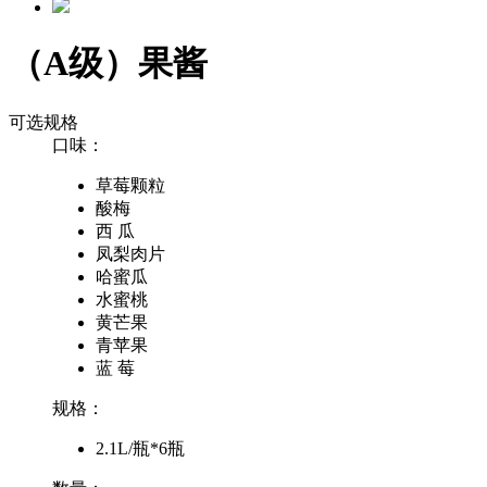
（A级）果酱
可选规格
口味：
草莓颗粒
酸梅
西 瓜
凤梨肉片
哈蜜瓜
水蜜桃
黄芒果
青苹果
蓝 莓
规格：
2.1L/瓶*6瓶