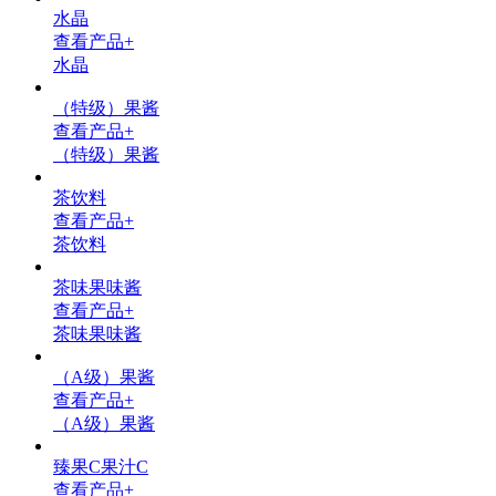
水晶
查看产品+
水晶
（特级）果酱
查看产品+
（特级）果酱
茶饮料
查看产品+
茶饮料
茶味果味酱
查看产品+
茶味果味酱
（A级）果酱
查看产品+
（A级）果酱
臻果C果汁C
查看产品+