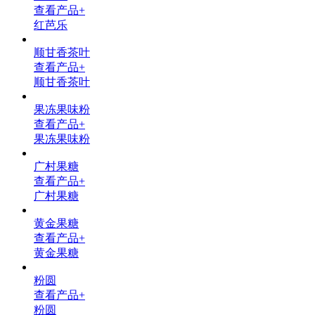
查看产品+
红芭乐
顺甘香茶叶
查看产品+
顺甘香茶叶
果冻果味粉
查看产品+
果冻果味粉
广村果糖
查看产品+
广村果糖
黄金果糖
查看产品+
黄金果糖
粉圆
查看产品+
粉圆