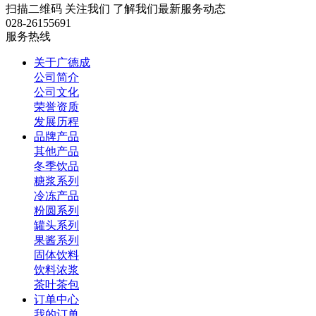
扫描二维码
关注我们
了解我们最新服务动态
028-26155691
服务热线
关于广德成
公司简介
公司文化
荣誉资质
发展历程
品牌产品
其他产品
冬季饮品
糖浆系列
冷冻产品
粉圆系列
罐头系列
果酱系列
固体饮料
饮料浓浆
茶叶茶包
订单中心
我的订单