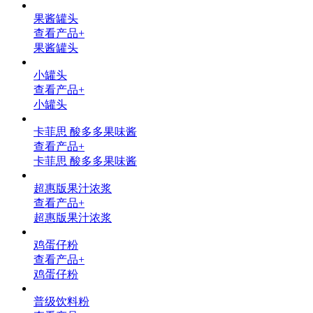
果酱罐头
查看产品+
果酱罐头
小罐头
查看产品+
小罐头
卡菲思 酸多多果味酱
查看产品+
卡菲思 酸多多果味酱
超惠版果汁浓浆
查看产品+
超惠版果汁浓浆
鸡蛋仔粉
查看产品+
鸡蛋仔粉
普级饮料粉